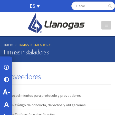
Alternador
Pasar
Search
ES
Open
al
de
configuration
contenido
options
idioma
principal
INICIO
FIRMAS INSTALADORAS
Firmas instaladoras
Proveedores
Procedimientos para protocolo y proveedores
Código de conducta, derechos y obligaciones
Tipificación y clasificación