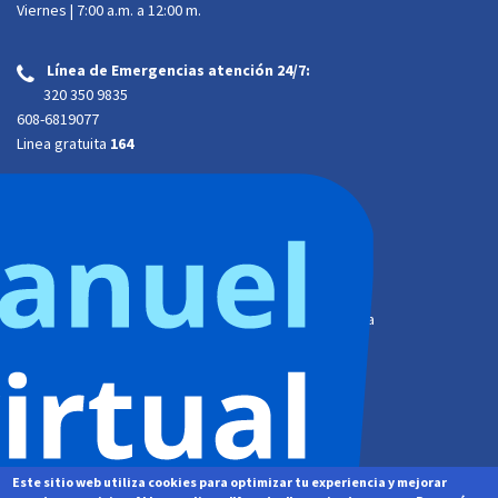
Viernes | 7:00 a.m. a 12:00 m.
Línea de Emergencias atención 24/7:
‌
320 350 9835
608-6819077
Linea gratuita
164
Atención presencial:
Dirección:
Calle 34A # 34-29 Trr 2 B. Barzal. Villavicencio, Meta
Horario de atención al cliente:
Lunes a jueves | 7:00 a.m. a 4:00 p.m.
Viernes | 7:00 a.m. a
12:00 m. jornada continua
Este sitio web utiliza cookies para optimizar tu experiencia y mejorar