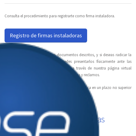
Consulta el procedimiento para registrarte como firma instaladora.
Registro de firmas instaladoras
Una vez tengas a la mano los documentos descritos, y si deseas radicar la
solicitud de manera personal, puedes presentarlos físicamente ante las
oficinas de Llanogas S.A. E.S.P. BIC o a través de nuestra página virtual
www.llanogas.com sección Peticiones, quejas y reclamos.
La respuesta a tu trámite se realizará vía web o física en un plazo no superior
a 15 días hábiles.
Listado de firmas instaladoras
registradas