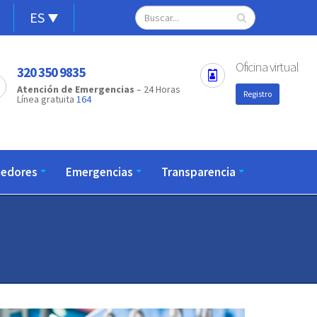
Alternador
Search
Open
ES
configuration
de
options
idioma
Oficina virtual
320 350 9835
Atención de Emergencias
– 24 Horas
Registro
Línea gratuita
164
eedores
Emergencias
Transparencia