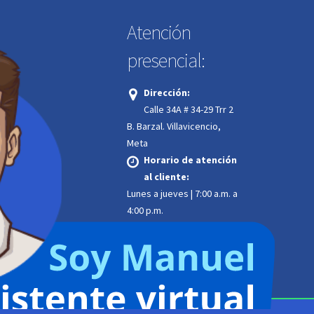
Atención
presencial:
:
Dirección:
Calle 34A # 34-29 Trr 2
.
B. Barzal. Villavicencio,
Meta
Horario de atención
ión 24/7:
al cliente:
Lunes a jueves | 7:00 a.m. a
4:00 p.m.
Viernes | 7:00 a.m. a
12:00 m. jornada continua