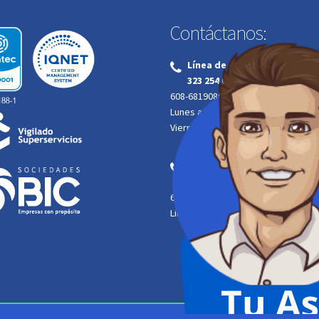
Contáctanos:
Línea de Atención al Cliente
‌
323 254 0629
608-6819080
Lunes a jueves | 7:00 a.m. a 4:00 p.m
Viernes | 7:00 a.m. a 12:00 m.
Línea de Emergencias atenc
‌
320 350 9835
608-6819077
Linea gratuita
164